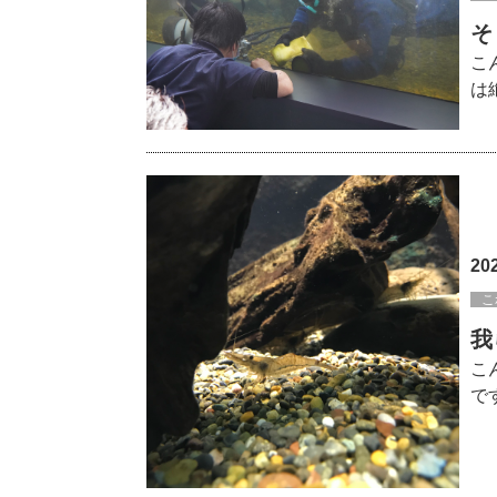
そ
こ
は
20
こ
我
こ
で