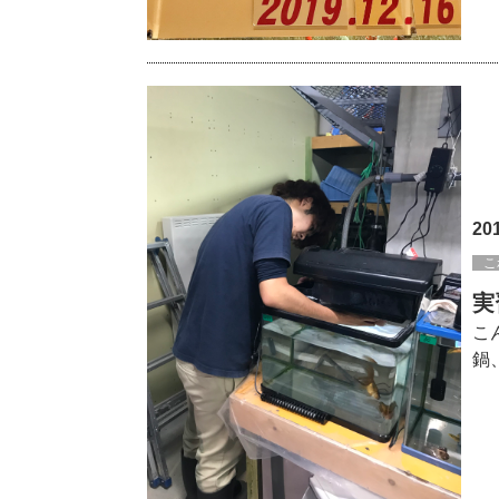
20
こ
実
こ
鍋