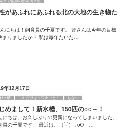
泉水で世界の熱帯淡水魚
性があふれにあふれる北の大地の生き物た
んにちは！飼育員の千夏です。 皆さんは今年の目標
決まりましたか？ 私は毎年だいた…
19年12月17日
影水槽
これだけはイワナいと！
ちなつ
じめまして！新水槽、150匹の○○～！
んにちは、お久しぶりの更新になってしまいました、
育員の千夏です。 最近は、（´-`）.｡oO …