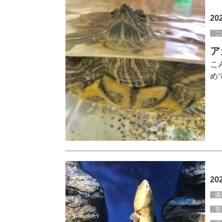
20
こ
ア
こ
め
20
撮
世