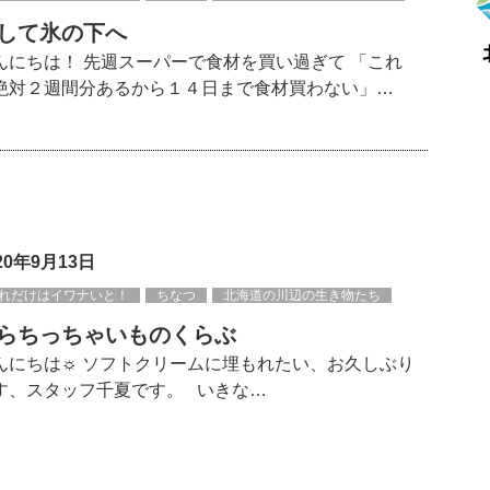
して氷の下へ
んにちは！ 先週スーパーで食材を買い過ぎて 「これ
絶対２週間分あるから１４日まで食材買わない」…
20年9月13日
れだけはイワナいと！
ちなつ
北海道の川辺の生き物たち
らちっちゃいものくらぶ
んにちは☼ ソフトクリームに埋もれたい、お久しぶり
す、スタッフ千夏です。 いきな…