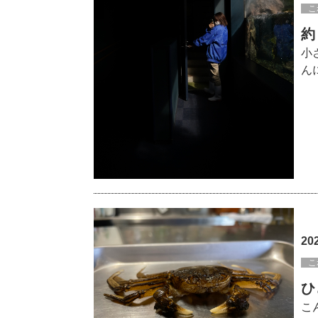
こ
約
小
ん
20
こ
ひ
こ