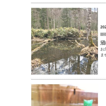
20
こ
沼
お
ま