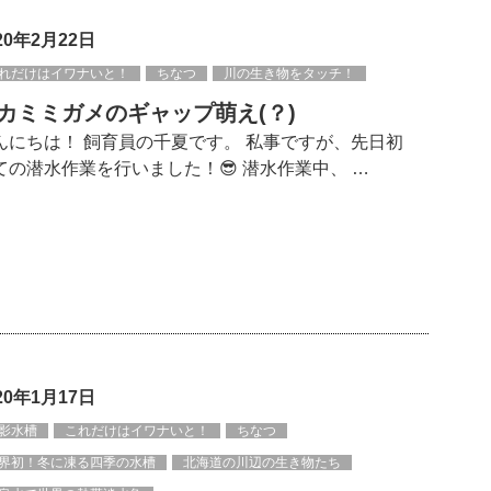
20年2月22日
れだけはイワナいと！
ちなつ
川の生き物をタッチ！
カミミガメのギャップ萌え(？)
んにちは！ 飼育員の千夏です。 私事ですが、先日初
ての潜水作業を行いました！😎 潜水作業中、 …
20年1月17日
影水槽
これだけはイワナいと！
ちなつ
界初！冬に凍る四季の水槽
北海道の川辺の生き物たち