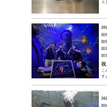
ス
20
な
よ
北
温
祝
こ
す
20
こ