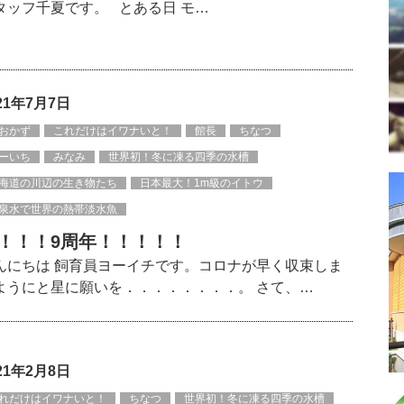
タッフ千夏です。 とある日 モ…
21年7月7日
おかず
これだけはイワナいと！
館長
ちなつ
ーいち
みなみ
世界初！冬に凍る四季の水槽
海道の川辺の生き物たち
日本最大！1m級のイトウ
泉水で世界の熱帯淡水魚
！！！9周年！！！！！
んにちは 飼育員ヨーイチです。コロナが早く収束しま
ようにと星に願いを．．．．．．．．。 さて、…
21年2月8日
れだけはイワナいと！
ちなつ
世界初！冬に凍る四季の水槽