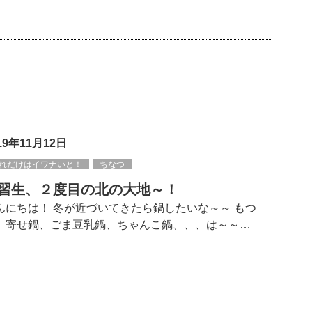
19年11月12日
れだけはイワナいと！
ちなつ
習生、２度目の北の大地～！
んにちは！ 冬が近づいてきたら鍋したいな～～ もつ
、寄せ鍋、ごま豆乳鍋、ちゃんこ鍋、、、は～～…