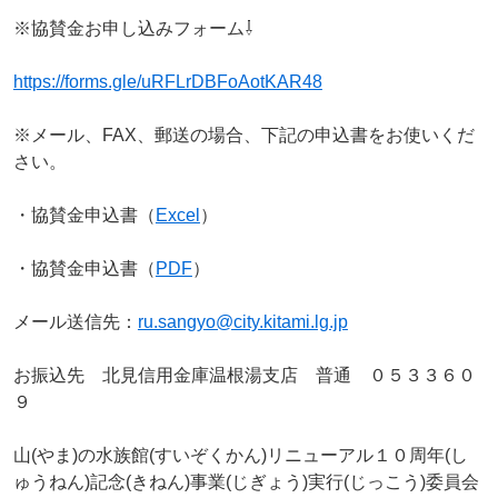
※協賛金お申し込みフォーム⇩
https://forms.gle/uRFLrDBFoAotKAR48
※メール、FAX、郵送の場合、下記の申込書をお使いくだ
さい。
・協賛金申込書（
Excel
）
・協賛金申込書（
PDF
）
メール送信先：
ru.sangyo@city.kitami.lg.jp
お振込先 北見信用金庫温根湯支店 普通 ０５３３６０
９
山(やま)の水族館(すいぞくかん)リニューアル１０周年(し
ゅうねん)記念(きねん)事業(じぎょう)実行(じっこう)委員会