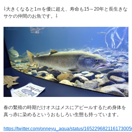
⇩大きくなると1ｍを優に超え、寿命も15～20年と長生きな
サケの仲間のお魚です。⇩
春の繫殖の時期だけオスはメスにアピールするため身体を
真っ赤に染めるというおもしろい生態も持っています。
https://twitter.com/onneyu_aqua/status/165229682116173005