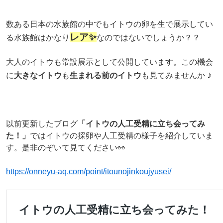
数ある日本の水族館の中でもイトウの卵を生で展示してい
レア✨
る水族館はかなり
なのではないでしょうか？？
大人のイトウも常設展示として公開しています。この機会
♪
に
大きなイトウ
も
生まれる前のイトウ
も見てみませんか
以前更新したブログ
「イトウの人工受精に立ち会ってみ
た！」
ではイトウの採卵や人工受精の様子を紹介していま
す。是非のぞいて見てください👀
https://onneyu-aq.com/point/itounojinkoujyusei/