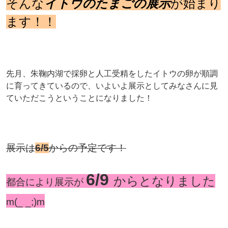
そんな
イトウのたまごの展示
が始まり
ます！！
先月、朱鞠内湖で採卵と人工受精をしたイトウの卵が順調
に育ってきているので、いよいよ展示としてみなさんに見
ていただこうということになりました！
展示は
6/5
からの予定です！
6/9
から
となりました
都合により展示が
m(_ _;)m