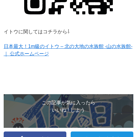
イトウに関してはコチラから⇩
日本最大！1m級のイトウ – 北の大地の水族館 -山の水族館-
｜ 公式ホームページ
この記事が気に入ったら
いいね ! しよう