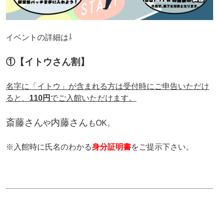
イベントの詳細は⇩
①【イトウさん割】
名字に「イトウ」が含まれる方は受付時にご申告いただけ
ると、
110円
でご入館いただけます。
斎藤さん
内藤さん
や
もOK。
※入館時に氏名のわかる
身分証明書
をご提示下さい。