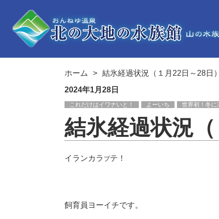
ホーム
結氷経過状況（１月22日～28日
2024年1月28日
これだけはイワナいと！
よーいち
世界初！冬に
結氷経過状況（１
イランカラ
テ！
プ
飼育員ヨーイチです。