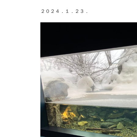
２０２４．１．２３．