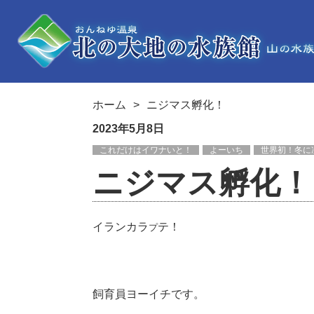
ホーム
ニジマス孵化！
2023年5月8日
これだけはイワナいと！
よーいち
世界初！冬に
ニジマス孵化！
イランカラ
テ！
プ
飼育員ヨーイチです。