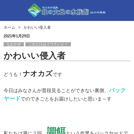
ホーム
かわいい侵入者
2021年1月29日
なおかず
これだけはイワナいと！
かわいい侵入者
ナオカズ
どうも！
です
バック
今日はみなさんが普段見ることができない裏側、
ヤード
でのできごとをお届けしたいと思いま～す
調餌
私たちは週に２回、
という作業をバックヤードで