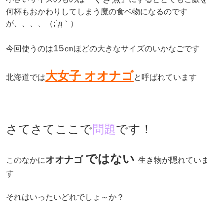
何杯もおかわりしてしまう魔の食ベ物になるのです
が、、、、（;´д｀）
15㎝
今回使うのは
ほどの大きなサイズのいかなごです
大女子
オオナゴ
北海道では
と呼ばれています
さてさてここで
問題
です！
ではない
オオナゴ
このなかに
生き物が隠れていま
す
それはいったいどれでしょ～か？