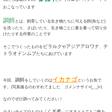
おこなっています
調餌
とは、飼育している生き物たちに与える餌(魚など)
を洗ったり、さばいたり、生き物ごとに量を量って切り分
けたりする作業のことです
ピラルク
アジアアロワナ
テ
そこでつくったものを
や
、
トラオドンムブ
たちにあげています
イカナゴ
調餌
今回、
を
していくのは
というお魚で
す。(写真撮るのわすれてました ゴメンナサイ<(_ _)>)
なのでぜひ調べてみてください！
くぎ煮
小さいサイズのものは
『
』
にするととてもご飯を