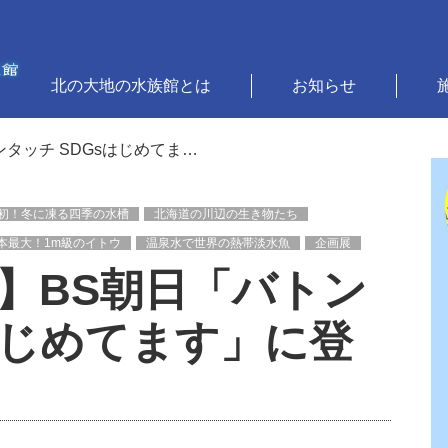
北の大地の水族館とは
お知らせ
タッチ SDGsはじめてま…
初！冬に凍る四季の水槽
北海道の川辺の生き物たち
本最大！1m級のイトウ
温泉水で世界の熱帯淡水魚
企画展
】BS朝日「バトン
はじめてます」に登