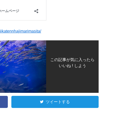
jikatennhajimarimasita/
この記事が気に入ったら
いいね ! しよう
ツイートする