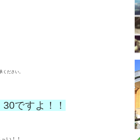
承ください。
：30ですよ！！
さ～い！！