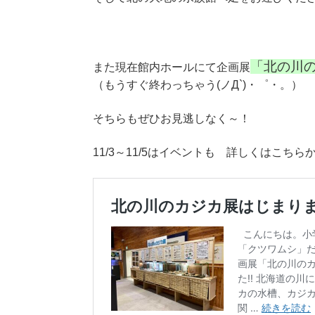
「北の川
また現在館内ホールにて企画展
（もうすぐ終わっちゃう(ノД`)・゜・。）
そちらもぜひお見逃しなく～！
11/3～11/5はイベントも 詳しくはこちら