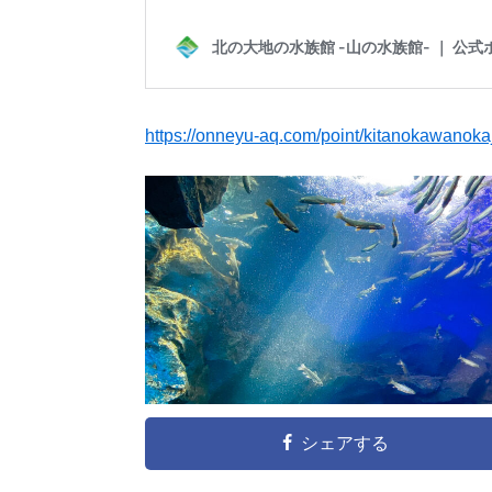
https://onneyu-aq.com/point/kitanokawanoka
シェアする