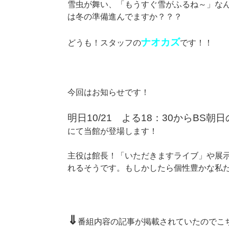
雪虫が舞い、「
もうすぐ雪がふるね～」な
は冬の準備進んでますか？？？
ナオカズ
どうも！スタッフの
です！！
今回はお知らせです！
明日10/21 よる18：30から
BS朝
にて当館が登場します！
主役は館長！「いただきますライブ」や展
れるそうです。もしかしたら個性豊かな私
⇓
番組内容の記事が掲載されていたのでこ