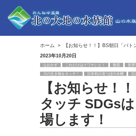
ホーム
【お知らせ！！】BS朝日「バトン
2023年10月20日
なおかず
これだけはイワナいと！
館長
世界
川の生き物をタッチ！
日本初の滝つぼの水槽
日
【お知らせ！！
タッチ SDGs
場します！