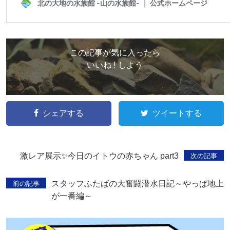
この記事が気に入ったら
いいね ! しよう
シェアする
ツイートする
激レア展示✨今日のイトウの赤ちゃん part3
次の記事
スタッフふたばの大奮闘潜水日記～やっぱ地上
前の記事
が一番編～