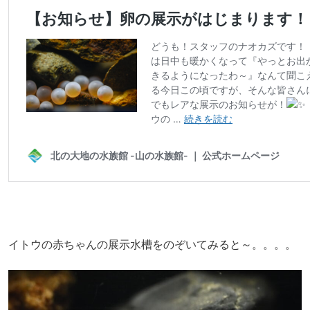
イトウの赤ちゃんの展示水槽をのぞいてみると～。。。。