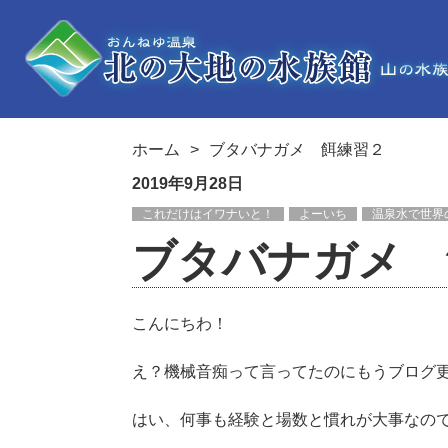
ホーム
ブタバナガメ 餌練習２
2019年9月28日
これだけはイワナいと！
よーいち
温泉水で世界
ブタバナガメ 
こんにちわ！
え？機械音痴って言ってたのにもうブログ
はい、何事も経験と場数と慣れが大事なの