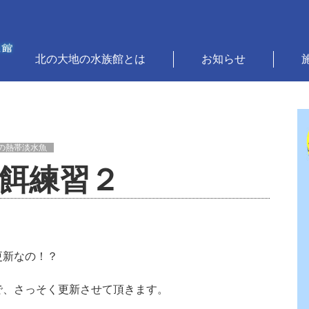
北の大地の水族館とは
お知らせ
の熱帯淡水魚
餌練習２
更新なの！？
で、さっそく更新させて頂きます。