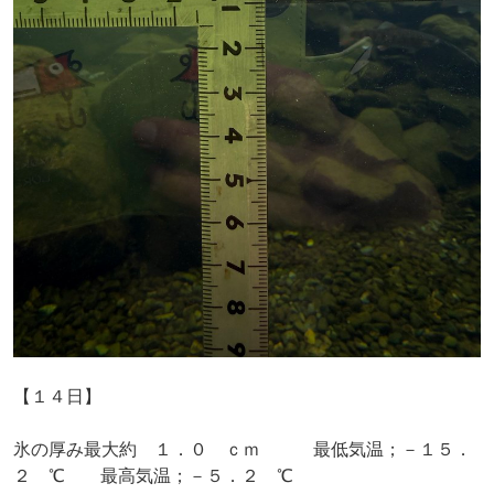
【１４日】
氷の厚み最大約 １．０ ｃｍ 最低気温；－１５．
２ ℃ 最高気温；－５．２ ℃