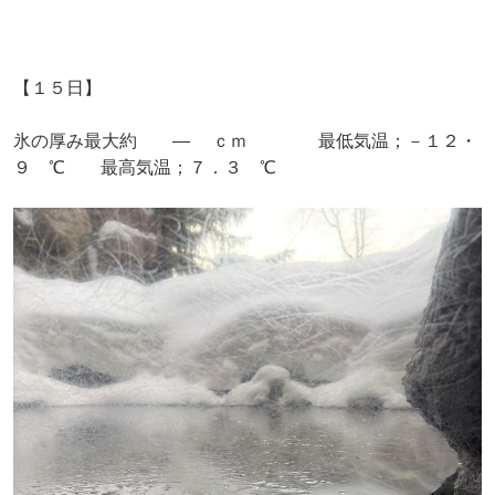
【１５日】
氷の厚み最大約 ― ｃｍ 最低気温；－１２・
９ ℃ 最高気温；７．３ ℃