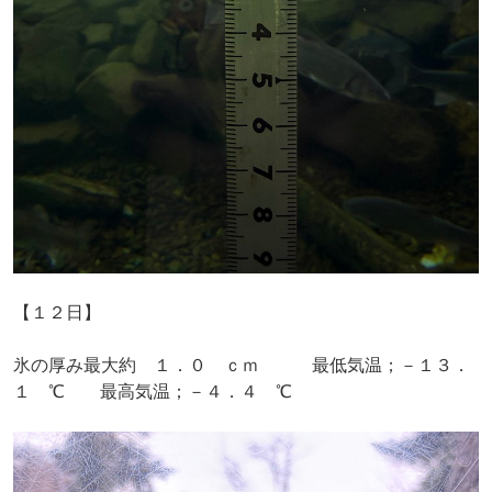
【１２日】
氷の厚み最大約 １．０ ｃｍ 最低気温；－１３．
１ ℃ 最高気温；－４．４ ℃