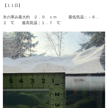
【１１日】
氷の厚み最大約 ２．０ ｃｍ 最低気温；－６．
２ ℃ 最高気温；１．７ ℃