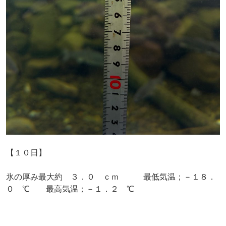
【１０日】
氷の厚み最大約 ３．０ ｃｍ 最低気温；－１８．
０ ℃ 最高気温；－１．２ ℃