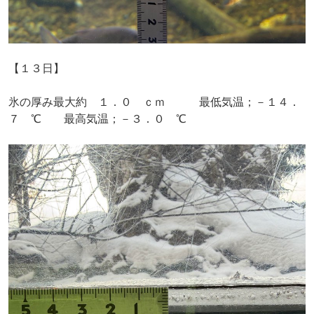
【１３日】
氷の厚み最大約 １．０ ｃｍ 最低気温；－１４．
７ ℃ 最高気温；－３．０ ℃