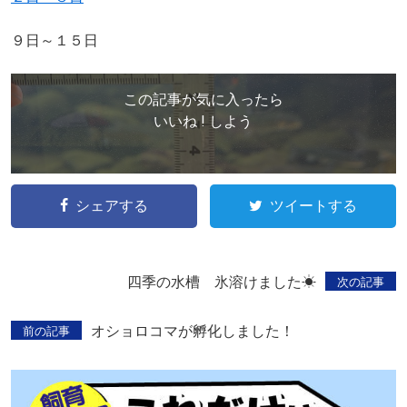
９日～１５日
この記事が気に入ったら
いいね ! しよう
シェアする
ツイートする
四季の水槽 氷溶けました☀
次の記事
オショロコマが孵化しました！
前の記事