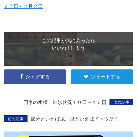
２７日～２月２日
この記事が気に入ったら
いいね ! しよう
シェアする
ツイートする
四季の水槽 結氷状況１０日～１６日
次の記事
節分といえば鬼。鬼といえばイトウだ！
前の記事