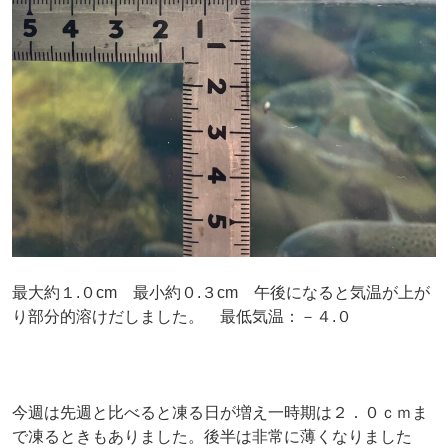
最大約１.０cm 最小約０.３cm 午後になると気温が上が
り部分的溶けだしました。 最低気温：－４.０
今週は先週と比べると凍る日が増え一時期は２．０ｃｍま
で凍るときもありました。後半は非常に薄くなりました