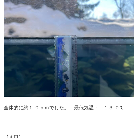
全体的に約１.０ｃｍでした。 最低気温：－１３.０℃
【４日】