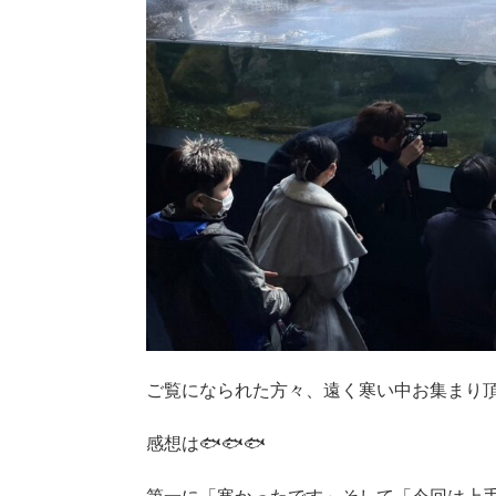
ご覧になられた方々、遠く寒い中お集まり
感想は🐟🐟🐟