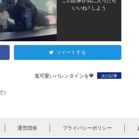
この記事が気に入ったら
いいね ! しよう
ツイートする
鬼可愛いバレンタインを💖
次の記事
で）
運営団体
プライバシーポリシー