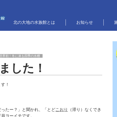
北の大地の水族館とは
お知らせ
世界初！冬に凍る四季の水槽
ました！
ます！
だったー？」と聞かれ、「とど
こおり
（滞り）なくでき
育員ヨーイチです。