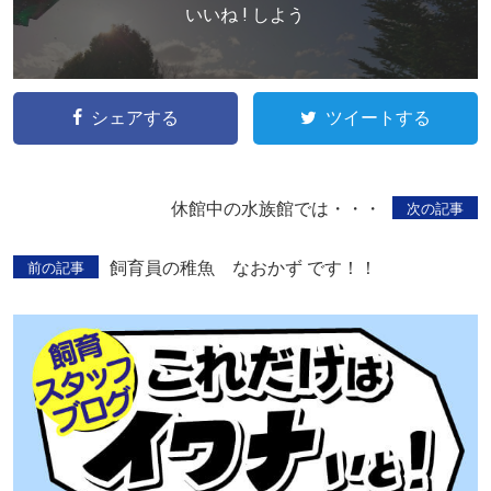
いいね ! しよう
シェアする
ツイートする
休館中の水族館では・・・
次の記事
飼育員の稚魚 なおかず です！！
前の記事