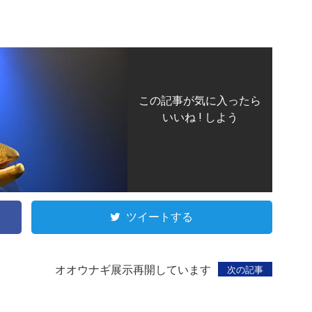
この記事が気に入ったら
いいね ! しよう
ツイートする
オオウナギ展示再開しています
次の記事