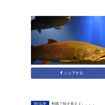
シェアする
秋眠？暁を覚えｚ。。。。
前の記事