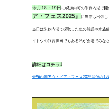
今月18・19日
に幌加内町の朱鞠内湖で開
ア・フェス2025』
に当館も出張し
当日は
朱鞠内湖で採取した魚の解説や水族
イトウの飼育担当でもある私が会場でみな
詳細はコチラ⇩
朱鞠内湖アウトドア・フェス2025開催のお