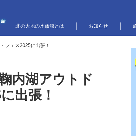
北の大地の水族館とは
お知らせ
・フェス2025に出張！
鞠内湖アウトド
5に出張！