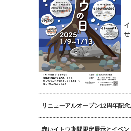
イ
せ
リニューアルオープン12周年記
赤いイトウ期間限定展示とイベン