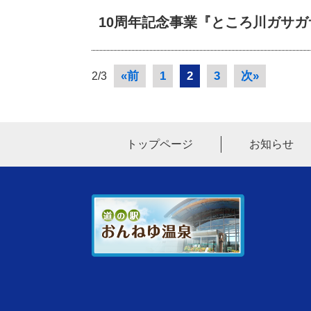
10周年記念事業『ところ川ガサガ
«前
1
2
3
次»
2/3
トップページ
お知らせ